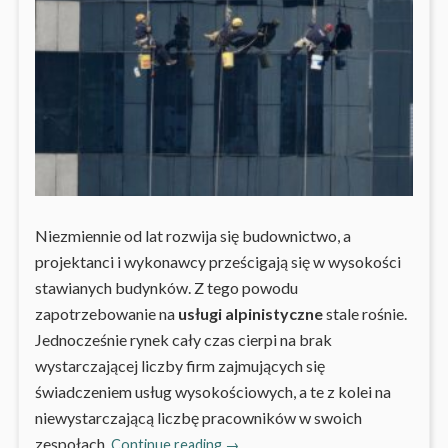
Niezmiennie od lat rozwija się budownictwo, a
projektanci i wykonawcy prześcigają się w wysokości
stawianych budynków. Z tego powodu
zapotrzebowanie na
usługi alpinistyczne
stale rośnie.
Jednocześnie rynek cały czas cierpi na brak
wystarczającej liczby firm zajmujących się
świadczeniem usług wysokościowych, a te z kolei na
niewystarczającą liczbę pracowników w swoich
Praca
zespołach.
Continue reading
→